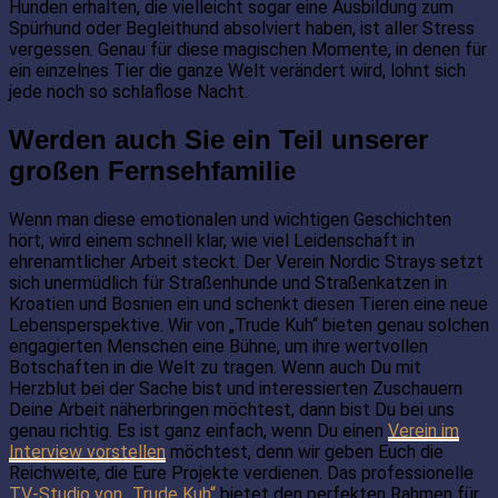
Hunden erhalten, die vielleicht sogar eine Ausbildung zum
Spürhund oder Begleithund absolviert haben, ist aller Stress
vergessen. Genau für diese magischen Momente, in denen für
ein einzelnes Tier die ganze Welt verändert wird, lohnt sich
jede noch so schlaflose Nacht.
Werden auch Sie ein Teil unserer
großen Fernsehfamilie
Wenn man diese emotionalen und wichtigen Geschichten
hört, wird einem schnell klar, wie viel Leidenschaft in
ehrenamtlicher Arbeit steckt. Der Verein Nordic Strays setzt
sich unermüdlich für Straßenhunde und Straßenkatzen in
Kroatien und Bosnien ein und schenkt diesen Tieren eine neue
Lebensperspektive. Wir von „Trude Kuh“ bieten genau solchen
engagierten Menschen eine Bühne, um ihre wertvollen
Botschaften in die Welt zu tragen. Wenn auch Du mit
Herzblut bei der Sache bist und interessierten Zuschauern
Deine Arbeit näherbringen möchtest, dann bist Du bei uns
genau richtig. Es ist ganz einfach, wenn Du einen
Verein im
Interview vorstellen
möchtest, denn wir geben Euch die
Reichweite, die Eure Projekte verdienen. Das professionelle
TV-Studio von „Trude Kuh“
bietet den perfekten Rahmen für