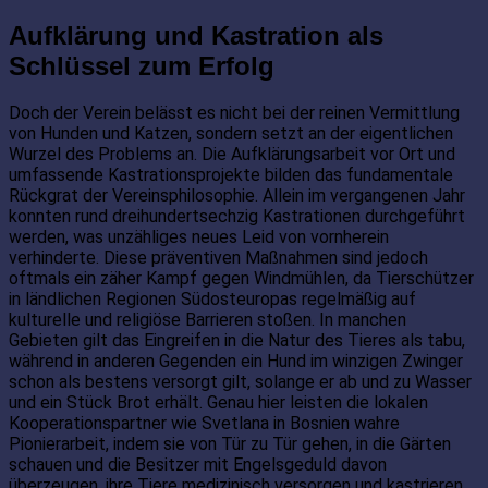
Aufklärung und Kastration als
Schlüssel zum Erfolg
Doch der Verein belässt es nicht bei der reinen Vermittlung
von Hunden und Katzen, sondern setzt an der eigentlichen
Wurzel des Problems an. Die Aufklärungsarbeit vor Ort und
umfassende Kastrationsprojekte bilden das fundamentale
Rückgrat der Vereinsphilosophie. Allein im vergangenen Jahr
konnten rund dreihundertsechzig Kastrationen durchgeführt
werden, was unzähliges neues Leid von vornherein
verhinderte. Diese präventiven Maßnahmen sind jedoch
oftmals ein zäher Kampf gegen Windmühlen, da Tierschützer
in ländlichen Regionen Südosteuropas regelmäßig auf
kulturelle und religiöse Barrieren stoßen. In manchen
Gebieten gilt das Eingreifen in die Natur des Tieres als tabu,
während in anderen Gegenden ein Hund im winzigen Zwinger
schon als bestens versorgt gilt, solange er ab und zu Wasser
und ein Stück Brot erhält. Genau hier leisten die lokalen
Kooperationspartner wie Svetlana in Bosnien wahre
Pionierarbeit, indem sie von Tür zu Tür gehen, in die Gärten
schauen und die Besitzer mit Engelsgeduld davon
überzeugen, ihre Tiere medizinisch versorgen und kastrieren