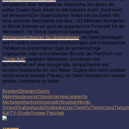
entspannte, aber tiefgehende Gespräche, bei denen die
wahre Essenz Eurer Arbeit im Mittelpunkt steht. Doch nicht
nur ehrenamtliche Organisationen finden bei uns Gehör. Mit
einer enormen Reichweite von über 14,5 Millionen Kontakten
im Monat kreieren wir auch ein gigantisches Potenzial für die
Wirtschaft. Für Firmen bieten wir herausragende
Werbemöglichkeiten für Unternehmen
, um Dienstleistungen
und Produkte einem breiten, kaufkräftigen und interessierten
Publikum zu präsentieren. Egal ob gemeinnützige
Organisation oder aufstrebender Betrieb, die Plattform von
„Trude Kuh“
verbindet Menschen, Emotionen und
Botschaften auf eine einzigartige, sympathische und
hochprofessionelle Art und Weise. Zögere also nicht, sondern
nutze unsere mediale Präsenz, um Deine Visionen mit unserer
großen Community zu teilen.
Bosnien
Ehrenamt
Georg
Mahn
Hundevermittlung
Interview
Jeanette
Michelsen
Kastrationsprojekt
Kroatien
Nordic
Strays
Straßenhunde
Straßenkatzen
Tierhilfe
Tierrettung
Tiersc
Kuh
TV-Studio
Yvonne Paschek