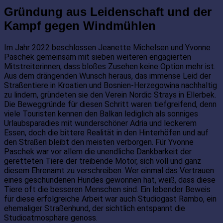
Gründung aus Leidenschaft und der
Kampf gegen Windmühlen
Im Jahr 2022 beschlossen Jeanette Michelsen und Yvonne
Paschek gemeinsam mit sieben weiteren engagierten
Mitstreiterinnen, dass bloßes Zusehen keine Option mehr ist.
Aus dem drängenden Wunsch heraus, das immense Leid der
Straßentiere in Kroatien und Bosnien-Herzegowina nachhaltig
zu lindern, gründeten sie den Verein Nordic Strays in Ellerbek.
Die Beweggründe für diesen Schritt waren tiefgreifend, denn
viele Touristen kennen den Balkan lediglich als sonniges
Urlaubsparadies mit wunderschöner Adria und leckerem
Essen, doch die bittere Realität in den Hinterhöfen und auf
den Straßen bleibt den meisten verborgen. Für Yvonne
Paschek war vor allem die unendliche Dankbarkeit der
geretteten Tiere der treibende Motor, sich voll und ganz
diesem Ehrenamt zu verschreiben. Wer einmal das Vertrauen
eines geschundenen Hundes gewonnen hat, weiß, dass diese
Tiere oft die besseren Menschen sind. Ein lebender Beweis
für diese erfolgreiche Arbeit war auch Studiogast Rambo, ein
ehemaliger Straßenhund, der sichtlich entspannt die
Studioatmosphäre genoss.