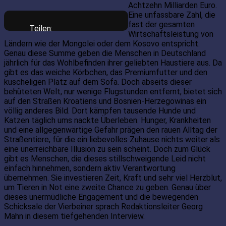
Achtzehn Milliarden Euro.
Eine unfassbare Zahl, die
fast der gesamten
Teilen:
Wirtschaftsleistung von
Ländern wie der Mongolei oder dem Kosovo entspricht.
Genau diese Summe geben die Menschen in Deutschland
jährlich für das Wohlbefinden ihrer geliebten Haustiere aus. Da
gibt es das weiche Körbchen, das Premiumfutter und den
kuscheligen Platz auf dem Sofa. Doch abseits dieser
behüteten Welt, nur wenige Flugstunden entfernt, bietet sich
auf den Straßen Kroatiens und Bosnien-Herzegowinas ein
völlig anderes Bild. Dort kämpfen tausende Hunde und
Katzen täglich ums nackte Überleben. Hunger, Krankheiten
und eine allgegenwärtige Gefahr prägen den rauen Alltag der
Straßentiere, für die ein liebevolles Zuhause nichts weiter als
eine unerreichbare Illusion zu sein scheint. Doch zum Glück
gibt es Menschen, die dieses stillschweigende Leid nicht
einfach hinnehmen, sondern aktiv Verantwortung
übernehmen. Sie investieren Zeit, Kraft und sehr viel Herzblut,
um Tieren in Not eine zweite Chance zu geben. Genau über
dieses unermüdliche Engagement und die bewegenden
Schicksale der Vierbeiner sprach Redaktionsleiter Georg
Mahn in diesem tiefgehenden Interview.