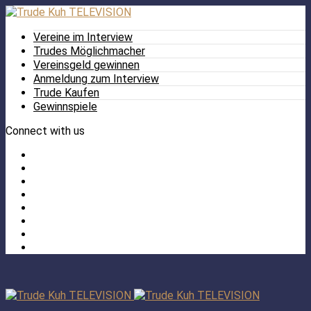
Vereine im Interview
Trudes Möglichmacher
Vereinsgeld gewinnen
Anmeldung zum Interview
Trude Kaufen
Gewinnspiele
Connect with us
Facebook
Twitter
/
Pinterest
X
Instagram
TikTok
YouTube
LinkedIn
Tumblr
Facebook
TikTok
Instagram
YouTube