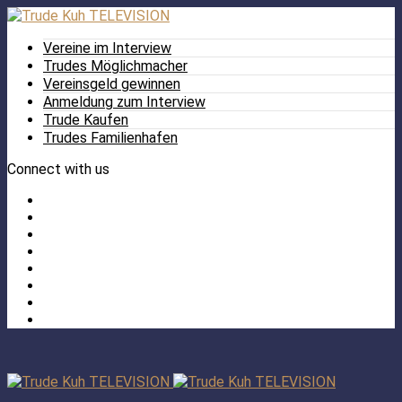
Vereine im Interview
Trudes Möglichmacher
Vereinsgeld gewinnen
Anmeldung zum Interview
Trude Kaufen
Trudes Familienhafen
Connect with us
Facebook
Twitter
/
Pinterest
X
Instagram
TikTok
YouTube
LinkedIn
Tumblr
Facebook
TikTok
Instagram
YouTube