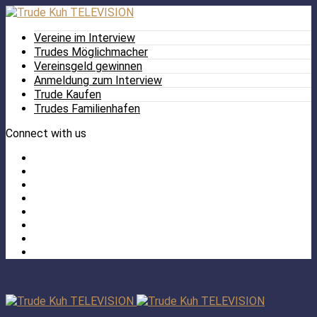
Vereine im Interview
Trudes Möglichmacher
Vereinsgeld gewinnen
Anmeldung zum Interview
Trude Kaufen
Trudes Familienhafen
Connect with us
Facebook
Twitter
/
Pinterest
X
Instagram
TikTok
YouTube
LinkedIn
Tumblr
Facebook
TikTok
Instagram
YouTube