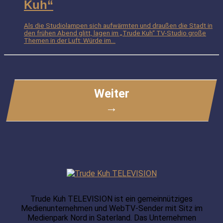
Kuh“
Als die Studiolampen sich aufwärmten und draußen die Stadt in
den frühen Abend glitt, lagen im „Trude Kuh“ TV-Studio große
Themen in der Luft: Würde im...
Weiter
→
Trude Kuh TELEVISION ist ein gemeinnütziges
Medienunternehmen und WebTV-Sender mit Sitz im
Medienpark Nord in Saterland. Das Unternehmen