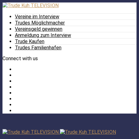
Vereine im Interview
Trudes Möglichmacher
Vereinsgeld gewinnen
Anmeldung zum Interview
Trude Kaufen
Trudes Familienhafen
Connect with us
Facebook
Twitter
/
Pinterest
X
Instagram
TikTok
YouTube
LinkedIn
Tumblr
Facebook
TikTok
Instagram
YouTube