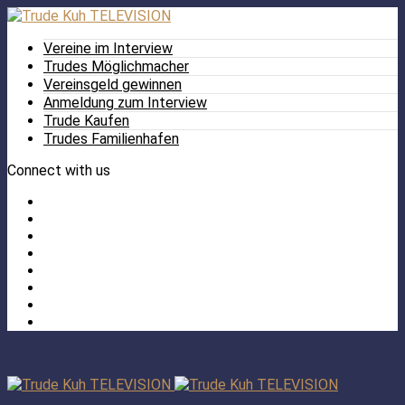
Vereine im Interview
Trudes Möglichmacher
Vereinsgeld gewinnen
Anmeldung zum Interview
Trude Kaufen
Trudes Familienhafen
Connect with us
Facebook
Twitter
/
Pinterest
X
Instagram
TikTok
YouTube
LinkedIn
Tumblr
Facebook
TikTok
Instagram
YouTube