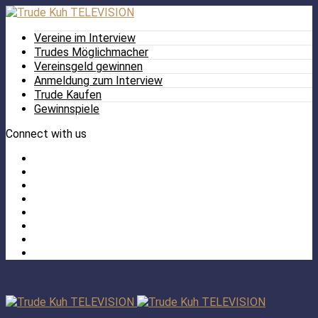
Vereine im Interview
Trudes Möglichmacher
Vereinsgeld gewinnen
Anmeldung zum Interview
Trude Kaufen
Gewinnspiele
Connect with us
Facebook
Twitter
/
Pinterest
X
Instagram
TikTok
YouTube
LinkedIn
Tumblr
Facebook
TikTok
Instagram
YouTube