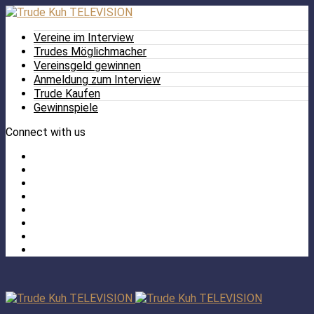
Vereine im Interview
Trudes Möglichmacher
Vereinsgeld gewinnen
Anmeldung zum Interview
Trude Kaufen
Gewinnspiele
Connect with us
Facebook
Twitter
/
Pinterest
X
Instagram
TikTok
YouTube
LinkedIn
Tumblr
Facebook
TikTok
Instagram
YouTube