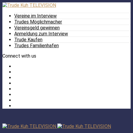
Vereine im Interview
Trudes Möglichmacher
Vereinsgeld gewinnen
Anmeldung zum Interview
Trude Kaufen
Trudes Familienhafen
Connect with us
Facebook
Twitter
/
Pinterest
X
Instagram
TikTok
YouTube
LinkedIn
Tumblr
Facebook
TikTok
Instagram
YouTube