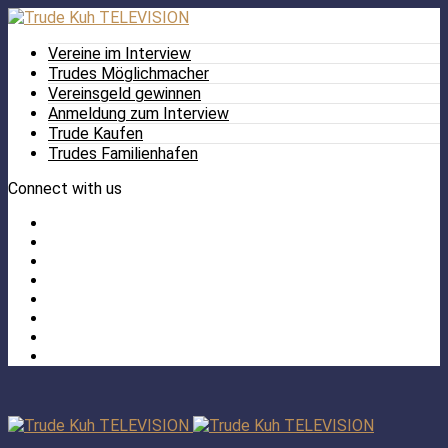
Vereine im Interview
Trudes Möglichmacher
Vereinsgeld gewinnen
Anmeldung zum Interview
Trude Kaufen
Trudes Familienhafen
Connect with us
Facebook
Twitter
/
Pinterest
X
Instagram
TikTok
YouTube
LinkedIn
Tumblr
Facebook
TikTok
Instagram
YouTube