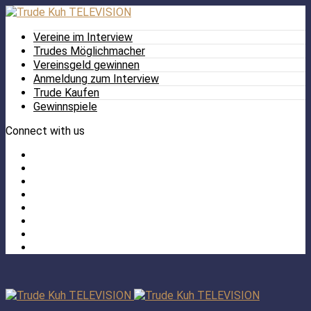
Vereine im Interview
Trudes Möglichmacher
Vereinsgeld gewinnen
Anmeldung zum Interview
Trude Kaufen
Gewinnspiele
Connect with us
Facebook
Twitter
/
Pinterest
X
Instagram
TikTok
YouTube
LinkedIn
Tumblr
Facebook
TikTok
Instagram
YouTube