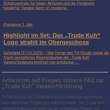
Schaltzentrale für Ideen, Aktionen und die Förderung
hunderter Vereine dient, ist moderne...
Presse
vor 1 Jahr
Highlight im Set: Das „Trude Kuh“
Logo strahlt im Obergeschoss
Saterland (31.05.2025) – Wer fortan das TV-Studio sowie die
frisch gestalteten Räumlichkeiten der „Trude Kuh“
Vereinsförderung inmitten von schuhplus –...
Antworten auf Fragen: Unsere FAQ zur
„Trude Kuh“ Vereinsförderung
Öffentlichkeit und Außendarstellung bedeuten auch immer,
dass Menschen Fragen zum Anbieter haben. Die „Trude Kuh“
Vereinsförderung ist nicht nur ein großartiges Projekt zur