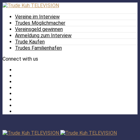
Vereine im Interview
Trudes Möglichmacher
Vereinsgeld gewinnen
Anmeldung zum Interview
Trude Kaufen
Trudes Familienhafen
Connect with us
Facebook
Twitter
/
Pinterest
X
Instagram
TikTok
YouTube
LinkedIn
Tumblr
Facebook
TikTok
Instagram
YouTube