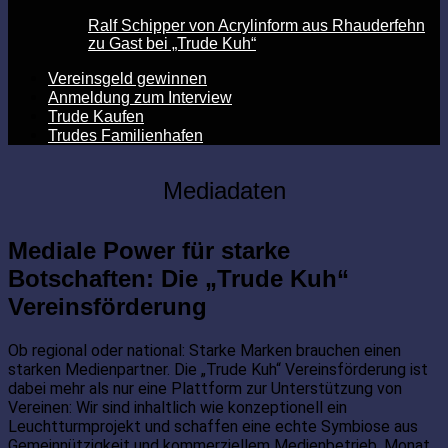
Ralf Schipper von Acrylinform aus Rhauderfehn
zu Gast bei „Trude Kuh“
Vereinsgeld gewinnen
Anmeldung zum Interview
Trude Kaufen
Trudes Familienhafen
Mediadaten
Mediale Power für starke
Botschaften: Die „Trude Kuh“
Vereinsförderung
Ob regional oder national: Starke Marken brauchen einen
starken Medienpartner. Die „Trude Kuh“ Vereinsförderung ist
dabei mehr als nur eine Plattform zur Unterstützung von
Vereinen: Wir sind inhaltlich wie konzeptionell ein
Leuchtturmprojekt und schaffen eine echte Symbiose aus
Gemeinnützigkeit und kommerziellem Medienbetrieb. Monat