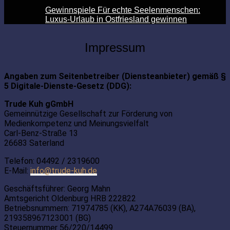
Gewinnspiele Für echte Seelenmenschen:
Luxus-Urlaub in Ostfriesland gewinnen
Impressum
Angaben zum Seitenbetreiber (Diensteanbieter) gemäß §
5 Digitale-Dienste-Gesetz (DDG):
Trude Kuh gGmbH
Gemeinnützige Gesellschaft zur Förderung von
Medienkompetenz und Meinungsvielfalt
Carl-Benz-Straße 13
26683 Saterland
Telefon: 04492 / 2319600
E-Mail:
info@trude-kuh.de
Geschäftsführer: Georg Mahn
Amtsgericht Oldenburg
HRB 222822
Betriebsnummern: 71974785 (KK), A274A76039 (BA),
219358967123001 (BG)
Steuernummer 56/220/14499