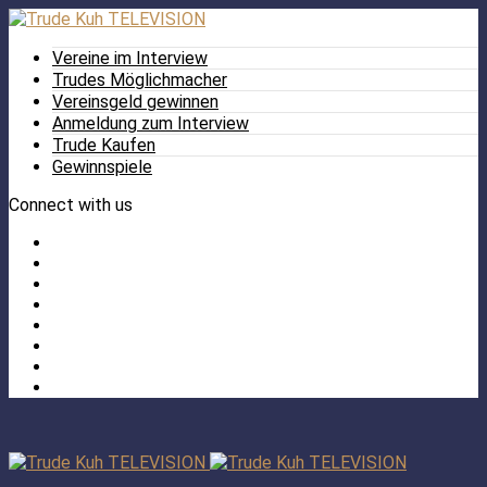
Vereine im Interview
Trudes Möglichmacher
Vereinsgeld gewinnen
Anmeldung zum Interview
Trude Kaufen
Gewinnspiele
Connect with us
Facebook
Twitter
/
Pinterest
X
Instagram
TikTok
YouTube
LinkedIn
Tumblr
Facebook
TikTok
Instagram
YouTube