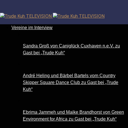
Facebook
TikTok
Instagram
YouTube
Vereine im Interview
Sandra Groß von Caniglück Cuxhaven n.e.V. zu
Gast bei „Trude Kuh“
André Heling und Bärbel Bartels vom Country
Skipper Square Dance Club zu Gast bei „Trude
Kuh“
Ebrima Jammeh und Maike Brandhorst von Green
Environment for Africa zu Gast bei „Trude Kuh“