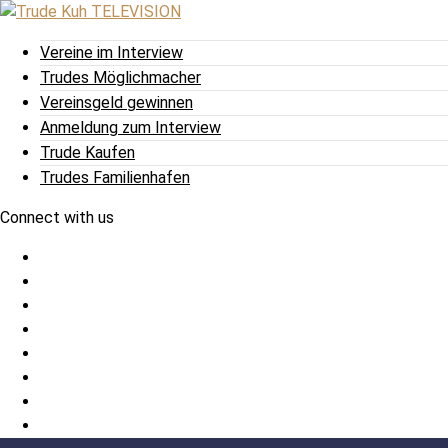
Vereine im Interview
Trudes Möglichmacher
Vereinsgeld gewinnen
Anmeldung zum Interview
Trude Kaufen
Trudes Familienhafen
Connect with us
Facebook
Twitter
/
Pinterest
X
Instagram
TikTok
YouTube
LinkedIn
Tumblr