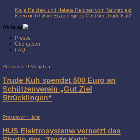
Katja Reichert und Helena Reichert vom Tanzprojekt
Keen on Rhythm Erzgebirge zu Gast bei „Trude Kuh“
Werbung
Presse
Übergaben
FAQ
Presse
vor 9 Monaten
Trude Kuh spendet 500 Euro an
Schützenverein „Gut Ziel
Strücklingen“
Presse
vor 1 Jahr
HUS Elektrosysteme vernetzt das
Studio der „Trude Kuh“