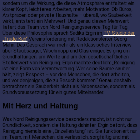
sondern um die Wirkung, die diese Atmosphäre entfaltet: ein
klarer Kopf, leichteres Arbeiten, mehr Motivation. Ob Büros,
Arztpraxen oder private Haushalte – überall, wo Sauberkeit
wirkt, entsteht ein Mehrwert. Und genau diesen Mehrwert
liefert das Team von Nord Reinigungsservice Tag für Tag.
Über diese Philosophie sprach Sadika Ergin im
TV-Studio der
„Trude Kuh“
Vereinsförderung mit Redaktionsleiter Georg
Mahn. Das Gespräch war mehr als ein klassisches Interview
über Staubsauger, Wischmopp und Glasreiniger. Es ging um
Grundhaltungen, um Werte und um den gesellschaftlichen
Stellenwert von Reinigung. Ergin machte deutlich: „Reinigung
ist eine Form von Verantwortung. Wer seine Räume sauber
hält, zeigt Respekt – vor den Menschen, die dort arbeiten,
und vor denjenigen, die zu Besuch kommen.“ Genau deshalb
betrachtet sie Sauberkeit nicht als Nebensache, sondern als
Grundvoraussetzung für ein gutes Miteinander.
Mit Herz und Haltung
Was Nord Reinigungsservice besonders macht, ist nicht nur
Gründlichkeit, sondern die Haltung dahinter. Ergin betont, dass
Reinigung niemals eine „Einzelleistung“ ist. Sie funktioniert nur
im Team, mit Menschen, die verlässlich, sorgfältig und mit