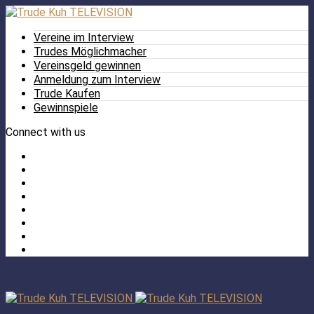
Vereine im Interview
Trudes Möglichmacher
Vereinsgeld gewinnen
Anmeldung zum Interview
Trude Kaufen
Gewinnspiele
Connect with us
Facebook
Twitter
/
Pinterest
X
Instagram
TikTok
YouTube
LinkedIn
Tumblr
Facebook
TikTok
Instagram
YouTube