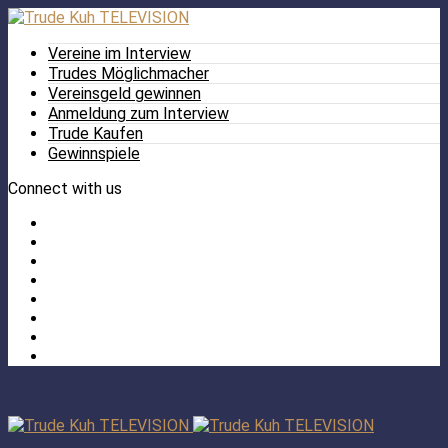
Vereine im Interview
Trudes Möglichmacher
Vereinsgeld gewinnen
Anmeldung zum Interview
Trude Kaufen
Gewinnspiele
Connect with us
Facebook
Twitter
/
Pinterest
X
Instagram
TikTok
YouTube
LinkedIn
Tumblr
Facebook
TikTok
Instagram
YouTube