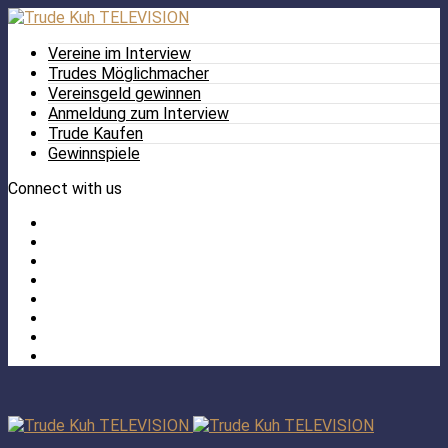
Vereine im Interview
Trudes Möglichmacher
Vereinsgeld gewinnen
Anmeldung zum Interview
Trude Kaufen
Gewinnspiele
Connect with us
Facebook
Twitter
/
Pinterest
X
Instagram
TikTok
YouTube
LinkedIn
Tumblr
Facebook
TikTok
Instagram
YouTube