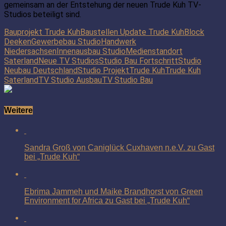
gemeinsam an der Entstehung der neuen Trude Kuh TV-
Studios beteiligt sind.
Bauprojekt Trude Kuh
Baustellen Update Trude Kuh
Block
Deeken
Gewerbebau Studio
Handwerk
Niedersachsen
Innenausbau Studio
Medienstandort
Saterland
Neue TV Studios
Studio Bau Fortschritt
Studio
Neubau Deutschland
Studio Projekt
Trude Kuh
Trude Kuh
Saterland
TV Studio Ausbau
TV Studio Bau
Weitere
Sandra Groß von Caniglück Cuxhaven n.e.V. zu Gast
bei „Trude Kuh“
Ebrima Jammeh und Maike Brandhorst von Green
Environment for Africa zu Gast bei „Trude Kuh“