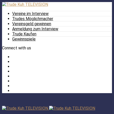
Vereine im Interview
Trudes Möglichmacher
Vereinsgeld gewinnen
Anmeldung zum Interview
Trude Kaufen
Gewinnspiele
Connect with us
Facebook
Twitter
/
Pinterest
X
Instagram
TikTok
YouTube
LinkedIn
Tumblr
Facebook
TikTok
Instagram
YouTube