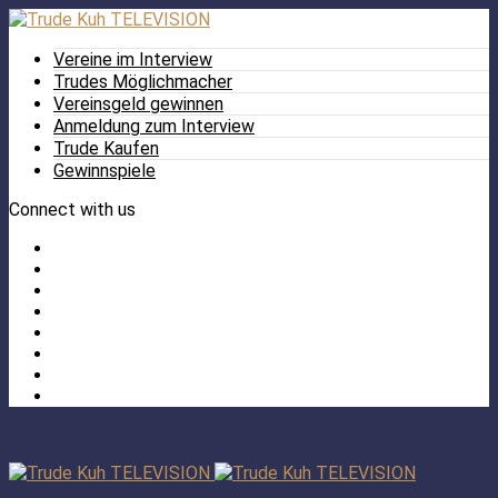
Vereine im Interview
Trudes Möglichmacher
Vereinsgeld gewinnen
Anmeldung zum Interview
Trude Kaufen
Gewinnspiele
Connect with us
Facebook
Twitter
/
Pinterest
X
Instagram
TikTok
YouTube
LinkedIn
Tumblr
Facebook
TikTok
Instagram
YouTube