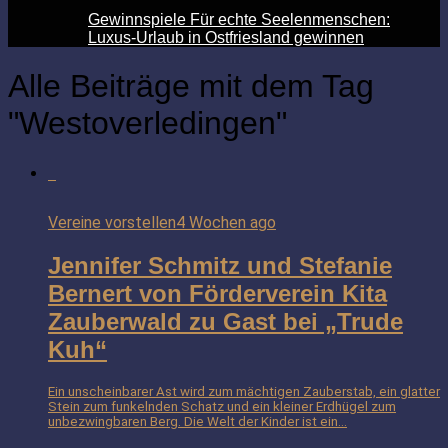
Gewinnspiele Für echte Seelenmenschen:
Luxus-Urlaub in Ostfriesland gewinnen
Alle Beiträge mit dem Tag
"Westoverledingen"
Vereine vorstellen
4 Wochen ago
Jennifer Schmitz und Stefanie
Bernert von Förderverein Kita
Zauberwald zu Gast bei „Trude
Kuh“
Ein unscheinbarer Ast wird zum mächtigen Zauberstab, ein glatter
Stein zum funkelnden Schatz und ein kleiner Erdhügel zum
unbezwingbaren Berg. Die Welt der Kinder ist ein...