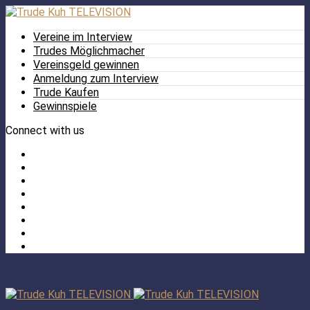
Vereine im Interview
Trudes Möglichmacher
Vereinsgeld gewinnen
Anmeldung zum Interview
Trude Kaufen
Gewinnspiele
Connect with us
Facebook
Twitter
/
Pinterest
X
Instagram
TikTok
YouTube
LinkedIn
Tumblr
Facebook
TikTok
Instagram
YouTube