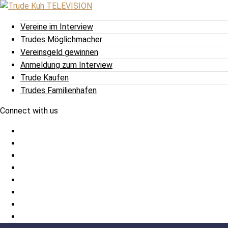
Vereine im Interview
Trudes Möglichmacher
Vereinsgeld gewinnen
Anmeldung zum Interview
Trude Kaufen
Trudes Familienhafen
Connect with us
Facebook
Twitter
/
Pinterest
X
Instagram
TikTok
YouTube
LinkedIn
Tumblr