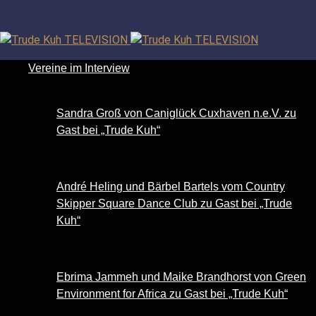
Facebook
TikTok
Instagram
YouTube
Vereine im Interview
Sandra Groß von Caniglück Cuxhaven n.e.V. zu
Gast bei „Trude Kuh“
André Heling und Bärbel Bartels vom Country
Skipper Square Dance Club zu Gast bei „Trude
Kuh“
Ebrima Jammeh und Maike Brandhorst von Green
Environment for Africa zu Gast bei „Trude Kuh“