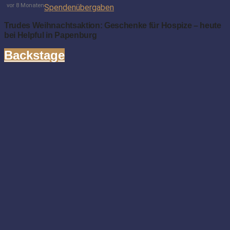
vor 8 Monaten
Spendenübergaben
Trudes Weihnachtsaktion: Geschenke für Hospize – heute
bei Helpful in Papenburg
Backstage