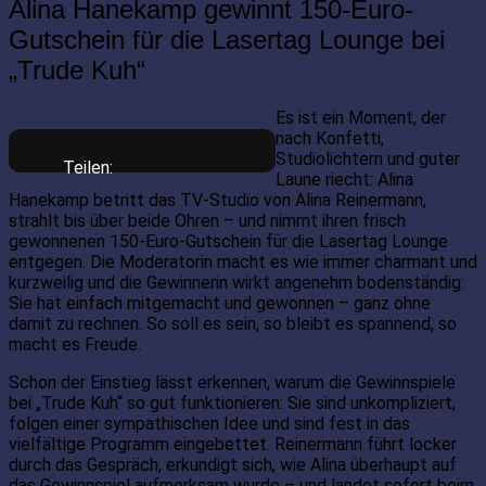
Alina Hanekamp gewinnt 150-Euro-
Gutschein für die Lasertag Lounge bei
„Trude Kuh“
Es ist ein Moment, der
nach Konfetti,
Studiolichtern und guter
Teilen:
Laune riecht: Alina
Hanekamp betritt das TV-Studio von Alina Reinermann,
strahlt bis über beide Ohren – und nimmt ihren frisch
gewonnenen 150-Euro-Gutschein für die Lasertag Lounge
entgegen. Die Moderatorin macht es wie immer charmant und
kurzweilig und die Gewinnerin wirkt angenehm bodenständig:
Sie hat einfach mitgemacht und gewonnen – ganz ohne
damit zu rechnen. So soll es sein, so bleibt es spannend, so
macht es Freude.
Schon der Einstieg lässt erkennen, warum die Gewinnspiele
bei „Trude Kuh“ so gut funktionieren: Sie sind unkompliziert,
folgen einer sympathischen Idee und sind fest in das
vielfältige Programm eingebettet. Reinermann führt locker
durch das Gespräch, erkundigt sich, wie Alina überhaupt auf
das Gewinnspiel aufmerksam wurde – und landet sofort beim