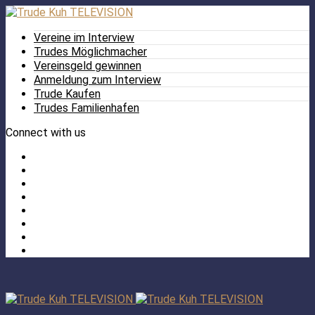
Vereine im Interview
Trudes Möglichmacher
Vereinsgeld gewinnen
Anmeldung zum Interview
Trude Kaufen
Trudes Familienhafen
Connect with us
Facebook
Twitter
/
Pinterest
X
Instagram
TikTok
YouTube
LinkedIn
Tumblr
Facebook
TikTok
Instagram
YouTube