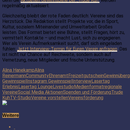
denn die
Aktuellen Gewinnspiele bei „Trude Kuh“
werden
regelmäßig aktualisiert.
Gleichzeitig bleibt der rote Faden deutlich: Vereine sind das
Herzstück. Die Redaktion stellt Projekte vor, die in Sport,
Kultur, sozialem Miteinander und Umweltarbeit Großes
leisten. Das Format bietet eine Bühne, stellt Fragen, hört zu,
vermittelt Kontakte – und macht Lust, sich zu engagieren.
Wer als Verein Aufmerksamkeit sucht, darf sich eingeladen
fühlen:
Jetzt Interview-Termin für Euren Verein anfragen
. Das
ist nicht nur Chance auf Reichweite, sondern auch auf
Vernetzung, neue Mitglieder und frische Unterstützung.
Alina Hanekamp
Alina
Reinermann
Community
Ehrenamt
Freizeitgutschein
Gewinnüber
Gewinnspiel
Instagram Gewinnspiel
Interview
Lasertag
Erlebnis
Lasertag Lounge
Livestudio
Medienformat
regionale
Vereine
Social Media Aktionen
Spenden und Förderung
Trude
Kuh
TV-Studio
Vereine vorstellen
Vereinsförderung
Weitere