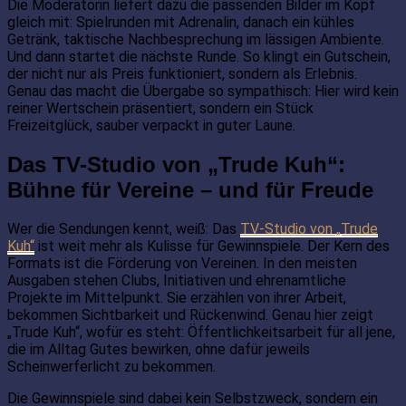
Die Moderatorin liefert dazu die passenden Bilder im Kopf
gleich mit: Spielrunden mit Adrenalin, danach ein kühles
Getränk, taktische Nachbesprechung im lässigen Ambiente.
Und dann startet die nächste Runde. So klingt ein Gutschein,
der nicht nur als Preis funktioniert, sondern als Erlebnis.
Genau das macht die Übergabe so sympathisch: Hier wird kein
reiner Wertschein präsentiert, sondern ein Stück
Freizeitglück, sauber verpackt in guter Laune.
Das TV-Studio von „Trude Kuh“:
Bühne für Vereine – und für Freude
Wer die Sendungen kennt, weiß: Das
TV-Studio von „Trude
Kuh“
ist weit mehr als Kulisse für Gewinnspiele. Der Kern des
Formats ist die Förderung von Vereinen. In den meisten
Ausgaben stehen Clubs, Initiativen und ehrenamtliche
Projekte im Mittelpunkt. Sie erzählen von ihrer Arbeit,
bekommen Sichtbarkeit und Rückenwind. Genau hier zeigt
„Trude Kuh“, wofür es steht: Öffentlichkeitsarbeit für all jene,
die im Alltag Gutes bewirken, ohne dafür jeweils
Scheinwerferlicht zu bekommen.
Die Gewinnspiele sind dabei kein Selbstzweck, sondern ein