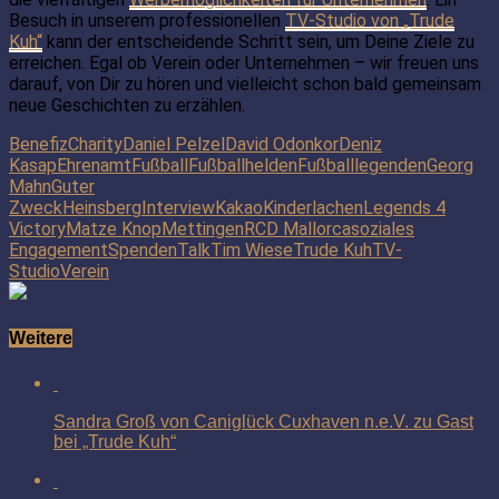
Besuch in unserem professionellen
TV-Studio von „Trude
Kuh“
kann der entscheidende Schritt sein, um Deine Ziele zu
erreichen. Egal ob Verein oder Unternehmen – wir freuen uns
darauf, von Dir zu hören und vielleicht schon bald gemeinsam
neue Geschichten zu erzählen.
Benefiz
Charity
Daniel Pelzel
David Odonkor
Deniz
Kasap
Ehrenamt
Fußball
Fußballhelden
Fußballlegenden
Georg
Mahn
Guter
Zweck
Heinsberg
Interview
Kakao
Kinderlachen
Legends 4
Victory
Matze Knop
Mettingen
RCD Mallorca
soziales
Engagement
Spenden
Talk
Tim Wiese
Trude Kuh
TV-
Studio
Verein
Weitere
Sandra Groß von Caniglück Cuxhaven n.e.V. zu Gast
bei „Trude Kuh“