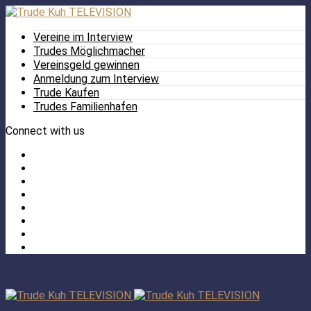
Vereine im Interview
Trudes Möglichmacher
Vereinsgeld gewinnen
Anmeldung zum Interview
Trude Kaufen
Trudes Familienhafen
Connect with us
Facebook
Twitter
/
Pinterest
X
Instagram
TikTok
YouTube
LinkedIn
Tumblr
Facebook
TikTok
Instagram
YouTube