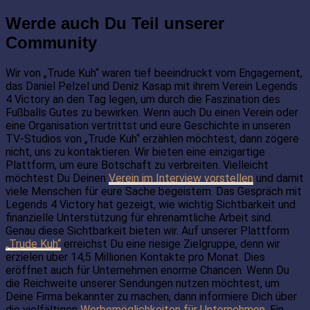
Werde auch Du Teil unserer
Community
Wir von „Trude Kuh“ waren tief beeindruckt vom Engagement,
das Daniel Pelzel und Deniz Kasap mit ihrem Verein Legends
4 Victory an den Tag legen, um durch die Faszination des
Fußballs Gutes zu bewirken. Wenn auch Du einen Verein oder
eine Organisation vertrittst und eure Geschichte in unseren
TV-Studios von „Trude Kuh“ erzählen möchtest, dann zögere
nicht, uns zu kontaktieren. Wir bieten eine einzigartige
Plattform, um eure Botschaft zu verbreiten. Vielleicht
möchtest Du Deinen
Verein im Interview vorstellen
und damit
viele Menschen für eure Sache begeistern. Das Gespräch mit
Legends 4 Victory hat gezeigt, wie wichtig Sichtbarkeit und
finanzielle Unterstützung für ehrenamtliche Arbeit sind.
Genau diese Sichtbarkeit bieten wir. Auf unserer Plattform
„Trude Kuh“
erreichst Du eine riesige Zielgruppe, denn wir
erzielen über 14,5 Millionen Kontakte pro Monat. Dies
eröffnet auch für Unternehmen enorme Chancen. Wenn Du
die Reichweite unserer Sendungen nutzen möchtest, um
Deine Firma bekannter zu machen, dann informiere Dich über
die vielfältigen
Werbemöglichkeiten für Unternehmen
. Ein