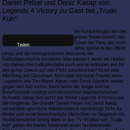
Daniel Pelzel und Deniz Kasap von
Legends 4 Victory zu Gast bei „Trude
Kuh“
Ein Flutlichtkegel, der den
grünen Rasen erhellt, das
Tosen der Fans, das noch
Teilen:
Jahre später in den Ohren
klingt, und die unvergesslichen Momente, die
Fußballgeschichte schrieben. Was passiert, wenn die Helden
von damals ihre Fußballschuhe noch einmal schnüren und für
den guten Zweck auf den Platz zurückkehren? Es ist eine
Mischung aus Gänsehaut, Nostalgie und purer Freude, wenn
Legenden wie Tim Wiese, Kakao oder David Odonkor wieder
gegen den Ball treten. Doch hinter der Magie solcher
Benefizspiele verbirgt sich ein enormer organisatorischer
Aufwand. Genau hier setzt der Verein Legends 4 Victory aus
Mettingen an. Die Gründer Daniel Pelzel und Deniz Kasap
verwandeln sportliche Wiedersehen in nachhaltige Hilfe für
Kinder und sozial benachteiligte Menschen. Im Gespräch mit
Redaktionsleiter Georg Mahn in den TV-Studios von „Trude
Kuh“ gaben die beiden Initiatoren einen faszinierenden