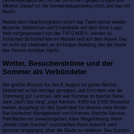
Hindernisangeboten, mit der Botschaft gegen Drogen und
Alkohol. Darauf ist der Gemeindejugendring stolz, und das mit
Recht.
Neben dem Hauptprogramm setzt das Team immer wieder
Akzente: Badeenten und Strandbälle mit dem Ente-Logo,
teils mitgesponsert von der TIP G.M.B.H., werden zu
fröhlichen Botschaftern im Wasser und auf dem Rasen. Das
ist nicht nur charmant, es ist kluges Branding, das die Seele
des Festes sichtbar macht.
Wetter, Besucherströme und der
Sommer als Verbündeter
Der größte Wunsch für den 8. August ist gutes Wetter.
Einmal hat es bis mittags geregnet, und trotzdem war die
Stimmung gut. Letztes Jahr war Sommer im besten Sinne,
dann „läuft das Ding“, sagt Karsten. 4.000 bis 5.000 Besucher
kamen, ausgelegt ist das Spektakel für ebenso viele Kinder.
Das bedeutet Management von Strömen: Shuttle-Service,
Parkflächen im Gewerbegebiet, klare Wegeführung. Wenn
„Kinder stark machen“ zusätzlichen Raum braucht, wird
spontan umgeplant, ohne die Gäste zu verlieren. Das System