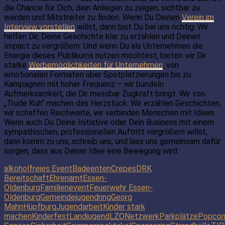
die Chance für Dich, dein Anliegen zu zeigen, sichtbar zu
werden und Mitstreiter zu finden. Wenn Du Deinen
Verein im
Interview vorstellen
willst, dann bist Du bei uns richtig: Wir
helfen Dir, Deine Geschichte klar zu erzählen und Deinen
Impact zu vergrößern. Und wenn Du als Unternehmen die
Energie dieses Publikums nutzen möchtest, bieten wir Dir
starke
Werbemöglichkeiten für Unternehmen
, von
emotionalen Formaten über Spotplatzierungen bis zu
Kampagnen mit hoher Frequenz – wir bündeln
Aufmerksamkeit, die Dir messbar Zugkraft bringt. Wir von
„Trude Kuh“ machen das Herzstück: Wir erzählen Geschichten,
wir schaffen Reichweite, wir verbinden Menschen mit Ideen.
Wenn auch Du Deine Initiative oder Dein Business mit einem
sympathischen, professionellen Auftritt vergrößern willst,
dann komm zu uns, schreib uns, und lass uns gemeinsam dafür
sorgen, dass aus Deiner Idee eine Bewegung wird.
alkoholfreies Event
Badeenten
Crepes
DRK
Bereitschaft
Ehrenamt
Essen-
Oldenburg
Familienevent
Feuerwehr Essen-
Oldenburg
Gemeindejugendring
Georg
Mahn
Hüpfburg
Jugendarbeit
Kinder stark
machen
Kinderfest
Landjugend
LZO
Netzwerk
Parkplätze
Popcor