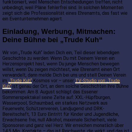
funktioniert, weil Menschen Entscheidungen treffen, nicht
unbedingt, weil Pläne fehlerfrei sind. In solchen Momenten
zeigt sich die Professionalität eines Ehrenamts, das fast wie
ein Eventunternehmen agiert.
Einladung, Werbung, Mitmachen:
Deine Bühne bei „Trude Kuh“
Wir von „Trude Kuh“ laden Dich ein, Teil dieser lebendigen
Geschichte zu werden: Wenn Du mit Deinem Verein ein
Herzensprojekt hast, wenn Du junge Menschen bewegen
willst, wenn Du zeigen möchtest, wie Ehrenamt einen Ort
verwandelt, dann melde Dich bei uns und stell Deinen Verein
im
„Trude Kuh“
Kosmos vor – unser
TV-Studio von „Trude
Kuh“
ist genau der Ort, an dem solche Geschichten ihre Bühne
bekommen. Am 8. August schlägt das Essener
Sommerspektakel seine Zelte auf: XXL-Hüpfburgen,
Wasserpool, Schaumbad, ein starkes Netzwerk aus
Feuerwehr, Schützenverein, Landjugend und DRK-
Bereitschaft, 13 Euro Eintritt für Kinder und Jugendliche,
Erwachsene frei, null Alkohol, maximale Sicherheit, viele
Sponsoren und ganz viel Herz. Wir erreichen monatlich über
14,5 Mio. Kontakte – das ist Reichweite, die wirkt, und das ist