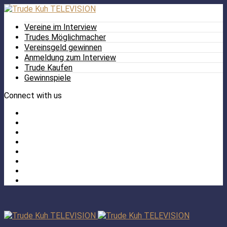
Vereine im Interview
Trudes Möglichmacher
Vereinsgeld gewinnen
Anmeldung zum Interview
Trude Kaufen
Gewinnspiele
Connect with us
Facebook
Twitter
/
Pinterest
X
Instagram
TikTok
YouTube
LinkedIn
Tumblr
Facebook
TikTok
Instagram
YouTube