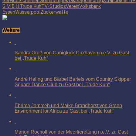
Service
Sicherheit
Sommerspektakel
Sponsoring
Strandbälle
TIP
G.M.B.H.
Trude Kuh
TV-Studios
Verein
Volksbank
Essen
Wasserpool
Zuckerwatte
Weitere
Sandra Groß von Caniglück Cuxhaven n.e.V. zu Gast
bei „Trude Kuh“
André Heling und Bärbel Bartels vom Country Skipper
Square Dance Club zu Gast bei „Trude Kuh“
Ebrima Jammeh und Maike Brandhorst von Green
Environment for Africa zu Gast bei „Trude Kuh“
Marion Rocholl von der Meerlierettung n.e.V. zu Gast