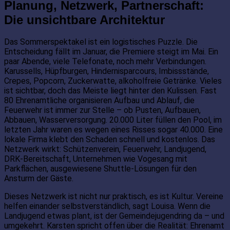
Planung, Netzwerk, Partnerschaft:
Die unsichtbare Architektur
Das Sommerspektakel ist ein logistisches Puzzle. Die
Entscheidung fällt im Januar, die Premiere steigt im Mai. Ein
paar Abende, viele Telefonate, noch mehr Verbindungen.
Karussells, Hüpfburgen, Hindernisparcours, Imbissstände,
Crepes, Popcorn, Zuckerwatte, alkoholfreie Getränke. Vieles
ist sichtbar, doch das Meiste liegt hinter den Kulissen. Fast
80 Ehrenamtliche organisieren Aufbau und Ablauf, die
Feuerwehr ist immer zur Stelle – ob Pusten, Aufbauen,
Abbauen, Wasserversorgung. 20.000 Liter füllen den Pool, im
letzten Jahr waren es wegen eines Risses sogar 40.000. Eine
lokale Firma klebt den Schaden schnell und kostenlos. Das
Netzwerk wirkt: Schützenverein, Feuerwehr, Landjugend,
DRK-Bereitschaft, Unternehmen wie Vogesang mit
Parkflächen, ausgewiesene Shuttle-Lösungen für den
Ansturm der Gäste.
Dieses Netzwerk ist nicht nur praktisch, es ist Kultur. Vereine
helfen einander selbstverständlich, sagt Louisa. Wenn die
Landjugend etwas plant, ist der Gemeindejugendring da – und
umgekehrt. Karsten spricht offen über die Realität: Ehrenamt