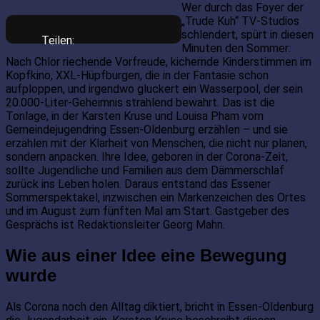
Wer durch das Foyer der
„Trude Kuh“ TV-Studios
schlendert, spürt in diesen
Teilen:
Minuten den Sommer:
Nach Chlor riechende Vorfreude, kichernde Kinderstimmen im
Kopfkino, XXL-Hüpfburgen, die in der Fantasie schon
aufploppen, und irgendwo gluckert ein Wasserpool, der sein
20.000-Liter-Geheimnis strahlend bewahrt. Das ist die
Tonlage, in der Karsten Kruse und Louisa Pham vom
Gemeindejugendring Essen-Oldenburg erzählen – und sie
erzählen mit der Klarheit von Menschen, die nicht nur planen,
sondern anpacken. Ihre Idee, geboren in der Corona-Zeit,
sollte Jugendliche und Familien aus dem Dämmerschlaf
zurück ins Leben holen. Daraus entstand das Essener
Sommerspektakel, inzwischen ein Markenzeichen des Ortes
und im August zum fünften Mal am Start. Gastgeber des
Gesprächs ist Redaktionsleiter Georg Mahn.
Wie aus einer Idee eine Bewegung
wurde
Als Corona noch den Alltag diktiert, bricht in Essen-Oldenburg