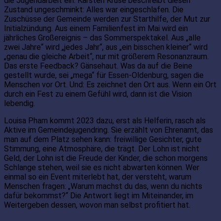
die Jugendarbeit ein. Karsten Kruse beschreibt diesen
Zustand ungeschminkt: Alles war eingeschlafen. Die
Zuschüsse der Gemeinde werden zur Starthilfe, der Mut zur
Initialzündung. Aus einem Familienfest im Mai wird ein
jährliches Großereignis – das Sommerspektakel. Aus „alle
zwei Jahre“ wird „jedes Jahr“, aus „ein bisschen kleiner“ wird
„genau die gleiche Arbeit“, nur mit größerem Resonanzraum.
Das erste Feedback? Gänsehaut. Was da auf die Beine
gestellt wurde, sei „mega“ für Essen-Oldenburg, sagen die
Menschen vor Ort. Und: Es zeichnet den Ort aus. Wenn ein Ort
durch ein Fest zu einem Gefühl wird, dann ist die Vision
lebendig.
Louisa Pham kommt 2023 dazu, erst als Helferin, rasch als
Aktive im Gemeindejugendring. Sie erzählt von Ehrenamt, das
man auf dem Platz sehen kann: freiwillige Gesichter, gute
Stimmung, eine Atmosphäre, die trägt. Der Lohn ist nicht
Geld, der Lohn ist die Freude der Kinder, die schon morgens
Schlange stehen, weil sie es nicht abwarten können. Wer
einmal so ein Event miterlebt hat, der versteht, warum
Menschen fragen: „Warum machst du das, wenn du nichts
dafür bekommst?“ Die Antwort liegt im Miteinander, im
Weitergeben dessen, wovon man selbst profitiert hat.