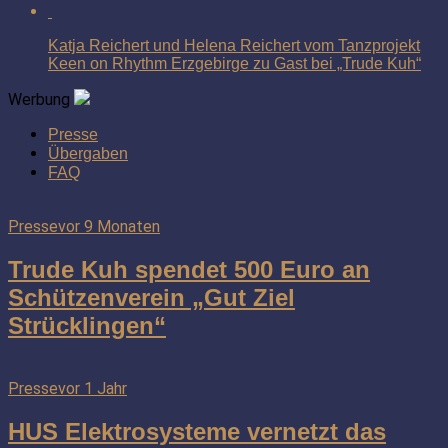
Katja Reichert und Helena Reichert vom Tanzprojekt
Keen on Rhythm Erzgebirge zu Gast bei „Trude Kuh“
Werbung
Presse
Übergaben
FAQ
Presse
vor 9 Monaten
Trude Kuh spendet 500 Euro an
Schützenverein „Gut Ziel
Strücklingen“
Presse
vor 1 Jahr
HUS Elektrosysteme vernetzt das