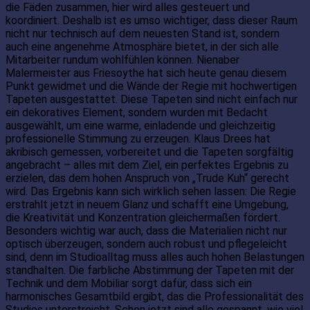
die Fäden zusammen, hier wird alles gesteuert und
koordiniert. Deshalb ist es umso wichtiger, dass dieser Raum
nicht nur technisch auf dem neuesten Stand ist, sondern
auch eine angenehme Atmosphäre bietet, in der sich alle
Mitarbeiter rundum wohlfühlen können. Nienaber
Malermeister aus Friesoythe hat sich heute genau diesem
Punkt gewidmet und die Wände der Regie mit hochwertigen
Tapeten ausgestattet. Diese Tapeten sind nicht einfach nur
ein dekoratives Element, sondern wurden mit Bedacht
ausgewählt, um eine warme, einladende und gleichzeitig
professionelle Stimmung zu erzeugen. Klaus Drees hat
akribisch gemessen, vorbereitet und die Tapeten sorgfältig
angebracht – alles mit dem Ziel, ein perfektes Ergebnis zu
erzielen, das dem hohen Anspruch von „Trude Kuh“ gerecht
wird. Das Ergebnis kann sich wirklich sehen lassen: Die Regie
erstrahlt jetzt in neuem Glanz und schafft eine Umgebung,
die Kreativität und Konzentration gleichermaßen fördert.
Besonders wichtig war auch, dass die Materialien nicht nur
optisch überzeugen, sondern auch robust und pflegeleicht
sind, denn im Studioalltag muss alles auch hohen Belastungen
standhalten. Die farbliche Abstimmung der Tapeten mit der
Technik und dem Mobiliar sorgt dafür, dass sich ein
harmonisches Gesamtbild ergibt, das die Professionalität des
Studios unterstreicht. Schon jetzt sind alle gespannt, wie viel