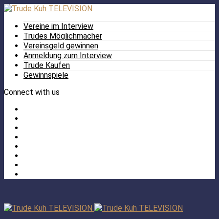
Vereine im Interview
Trudes Möglichmacher
Vereinsgeld gewinnen
Anmeldung zum Interview
Trude Kaufen
Gewinnspiele
Connect with us
Facebook
Twitter
/
Pinterest
X
Instagram
TikTok
YouTube
LinkedIn
Tumblr
Facebook
TikTok
Instagram
YouTube