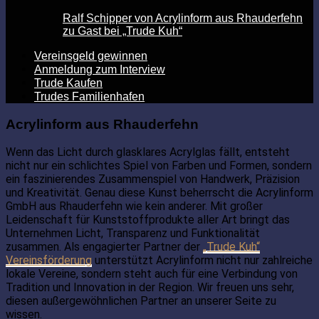
Ralf Schipper von Acrylinform aus Rhauderfehn
zu Gast bei „Trude Kuh“
Vereinsgeld gewinnen
Anmeldung zum Interview
Trude Kaufen
Trudes Familienhafen
Acrylinform aus Rhauderfehn
Wenn das Licht durch glasklares Acrylglas fällt, entsteht
nicht nur ein schlichtes Spiel von Farben und Formen, sondern
ein faszinierendes Zusammenspiel von Handwerk, Präzision
und Kreativität. Genau diese Kunst beherrscht die Acrylinform
GmbH aus Rhauderfehn wie kein anderer. Mit großer
Leidenschaft für Kunststoffprodukte aller Art bringt das
Unternehmen Licht, Transparenz und Funktionalität
zusammen. Als engagierter Partner der
„Trude Kuh“
Vereinsförderung
unterstützt Acrylinform nicht nur zahlreiche
lokale Vereine, sondern steht auch für eine Verbindung von
Tradition und Innovation in der Region. Wir freuen uns sehr,
diesen außergewöhnlichen Partner an unserer Seite zu
wissen.