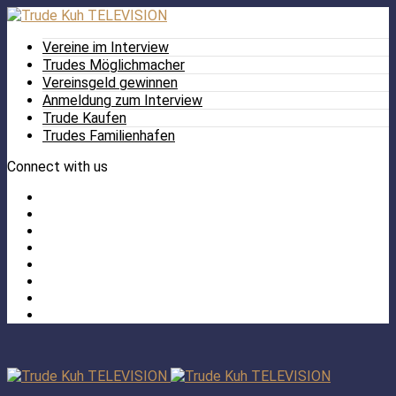
Vereine im Interview
Trudes Möglichmacher
Vereinsgeld gewinnen
Anmeldung zum Interview
Trude Kaufen
Trudes Familienhafen
Connect with us
Facebook
Twitter
/
Pinterest
X
Instagram
TikTok
YouTube
LinkedIn
Tumblr
Facebook
TikTok
Instagram
YouTube