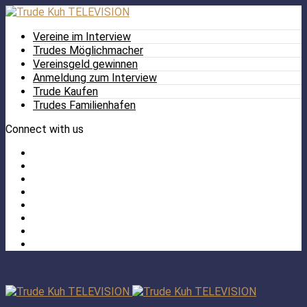
Vereine im Interview
Trudes Möglichmacher
Vereinsgeld gewinnen
Anmeldung zum Interview
Trude Kaufen
Trudes Familienhafen
Connect with us
Facebook
Twitter
/
Pinterest
X
Instagram
TikTok
YouTube
LinkedIn
Tumblr
Facebook
TikTok
Instagram
YouTube