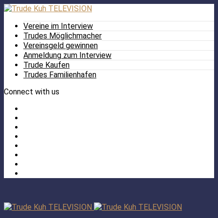
Vereine im Interview
Trudes Möglichmacher
Vereinsgeld gewinnen
Anmeldung zum Interview
Trude Kaufen
Trudes Familienhafen
Connect with us
Facebook
Twitter
/
Pinterest
X
Instagram
TikTok
YouTube
LinkedIn
Tumblr
Facebook
TikTok
Instagram
YouTube