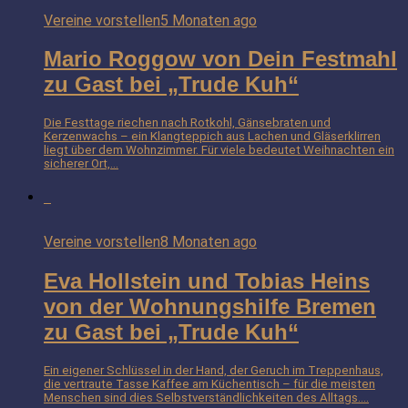
Vereine vorstellen
5 Monaten ago
Mario Roggow von Dein Festmahl
zu Gast bei „Trude Kuh“
Die Festtage riechen nach Rotkohl, Gänsebraten und
Kerzenwachs – ein Klangteppich aus Lachen und Gläserklirren
liegt über dem Wohnzimmer. Für viele bedeutet Weihnachten ein
sicherer Ort,...
Vereine vorstellen
8 Monaten ago
Eva Hollstein und Tobias Heins
von der Wohnungshilfe Bremen
zu Gast bei „Trude Kuh“
Ein eigener Schlüssel in der Hand, der Geruch im Treppenhaus,
die vertraute Tasse Kaffee am Küchentisch – für die meisten
Menschen sind dies Selbstverständlichkeiten des Alltags....