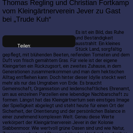
Thomas Regling und Christian Fortkamp
vom Kleingärtnerverein Jever zu Gast
bei „Trude Kuh“
Es ist ein Bild, das Ruhe
und Beständigkeit
ausstrahlt: Ein kleines
Teilen:
Stück Land, sorgfältig
gepflegt, mit blühenden Beeten, reifenden Tomaten und dem
Duft von frisch gemähtem Gras. Für viele ist der eigene
Kleingarten ein Rückzugsort, ein zweites Zuhause, in dem
Generationen zusammenkommen und man dem hektischen
Alltag entfliehen kann. Doch hinter dieser Idylle steckt weit
mehr als nur das Umgraben von Erde. Es braucht
Gemeinschaft, Organisation und leidenschaftliches Ehrenamt,
um aus einzelnen Parzellen eine lebendige Nachbarschaft zu
formen. Längst hat das Kleingärtnertum sein einstiges Image
der Spießigkeit abgelegt und steht heute für einen Ort der
Sicherheit, der Orientierung und der persönlichen Balance in
einer zunehmend komplexen Welt. Genau diese Werte
verkörpert der Kleingärtnerverein Jever in der Kolonie
Siabbenmoor. Wie wertvoll grüne Oasen sind und wie Natur,