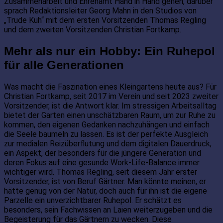
Zusammenarbeit und Ehrenamt Hand in Hand gehen, darüber
sprach Redaktionsleiter Georg Mahn in den Studios von
„Trude Kuh“ mit dem ersten Vorsitzenden Thomas Regling
und dem zweiten Vorsitzenden Christian Fortkamp.
Mehr als nur ein Hobby: Ein Ruhepol
für alle Generationen
Was macht die Faszination eines Kleingartens heute aus? Für
Christian Fortkamp, seit 2017 im Verein und seit 2023 zweiter
Vorsitzender, ist die Antwort klar. Im stressigen Arbeitsalltag
bietet der Garten einen unschätzbaren Raum, um zur Ruhe zu
kommen, den eigenen Gedanken nachzuhängen und einfach
die Seele baumeln zu lassen. Es ist der perfekte Ausgleich
zur medialen Reizüberflutung und dem digitalen Dauerdruck,
ein Aspekt, der besonders für die jüngere Generation und
deren Fokus auf eine gesunde Work-Life-Balance immer
wichtiger wird. Thomas Regling, seit diesem Jahr erster
Vorsitzender, ist von Beruf Gärtner. Man könnte meinen, er
hätte genug von der Natur, doch auch für ihn ist die eigene
Parzelle ein unverzichtbarer Ruhepol. Er schätzt es
besonders, sein Fachwissen an Laien weiterzugeben und die
Begeisterung für das Gärtnern zu wecken. Diese