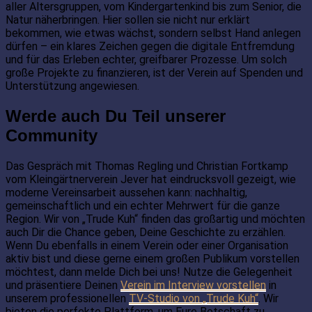
aller Altersgruppen, vom Kindergartenkind bis zum Senior, die
Natur näherbringen. Hier sollen sie nicht nur erklärt
bekommen, wie etwas wächst, sondern selbst Hand anlegen
dürfen – ein klares Zeichen gegen die digitale Entfremdung
und für das Erleben echter, greifbarer Prozesse. Um solch
große Projekte zu finanzieren, ist der Verein auf Spenden und
Unterstützung angewiesen.
Werde auch Du Teil unserer
Community
Das Gespräch mit Thomas Regling und Christian Fortkamp
vom Kleingärtnerverein Jever hat eindrucksvoll gezeigt, wie
moderne Vereinsarbeit aussehen kann: nachhaltig,
gemeinschaftlich und ein echter Mehrwert für die ganze
Region. Wir von „Trude Kuh“ finden das großartig und möchten
auch Dir die Chance geben, Deine Geschichte zu erzählen.
Wenn Du ebenfalls in einem Verein oder einer Organisation
aktiv bist und diese gerne einem großen Publikum vorstellen
möchtest, dann melde Dich bei uns! Nutze die Gelegenheit
und präsentiere Deinen
Verein im Interview vorstellen
in
unserem professionellen
TV-Studio von „Trude Kuh“
. Wir
bieten die perfekte Plattform, um Eure Botschaft zu