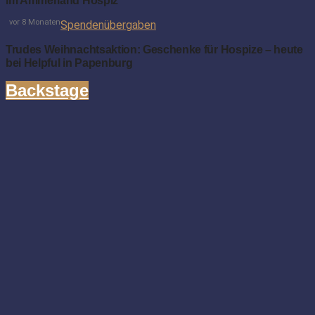
im Ammerland Hospiz
vor 8 Monaten
Spendenübergaben
Trudes Weihnachtsaktion: Geschenke für Hospize – heute
bei Helpful in Papenburg
Backstage