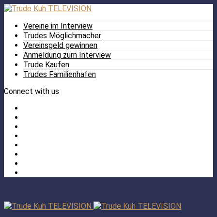
Vereine im Interview
Trudes Möglichmacher
Vereinsgeld gewinnen
Anmeldung zum Interview
Trude Kaufen
Trudes Familienhafen
Connect with us
Facebook
Twitter
/
Pinterest
X
Instagram
TikTok
YouTube
LinkedIn
Tumblr
Facebook
TikTok
Instagram
YouTube