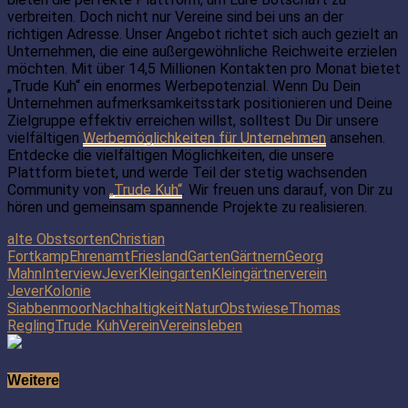
verbreiten. Doch nicht nur Vereine sind bei uns an der
richtigen Adresse. Unser Angebot richtet sich auch gezielt an
Unternehmen, die eine außergewöhnliche Reichweite erzielen
möchten. Mit über 14,5 Millionen Kontakten pro Monat bietet
„Trude Kuh“ ein enormes Werbepotenzial. Wenn Du Dein
Unternehmen aufmerksamkeitsstark positionieren und Deine
Zielgruppe effektiv erreichen willst, solltest Du Dir unsere
vielfältigen
Werbemöglichkeiten für Unternehmen
ansehen.
Entdecke die vielfältigen Möglichkeiten, die unsere
Plattform bietet, und werde Teil der stetig wachsenden
Community von
„Trude Kuh“
. Wir freuen uns darauf, von Dir zu
hören und gemeinsam spannende Projekte zu realisieren.
alte Obstsorten
Christian
Fortkamp
Ehrenamt
Friesland
Garten
Gärtnern
Georg
Mahn
Interview
Jever
Kleingarten
Kleingärtnerverein
Jever
Kolonie
Siabbenmoor
Nachhaltigkeit
Natur
Obstwiese
Thomas
Regling
Trude Kuh
Verein
Vereinsleben
Weitere