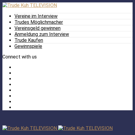
Vereine im Interview
Trudes Möglichmacher
Vereinsgeld gewinnen
Anmeldung zum Interview
Trude Kaufen
Gewinnspiele
Connect with us
Facebook
Twitter
/
Pinterest
X
Instagram
TikTok
YouTube
LinkedIn
Tumblr
Facebook
TikTok
Instagram
YouTube