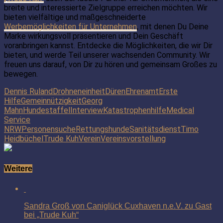
breite und interessierte Zielgruppe erreichen möchten. Wir
bieten vielfältige und maßgeschneiderte
Werbemöglichkeiten für Unternehmen
, mit denen Du Deine
Marke wirkungsvoll präsentieren und Dein Geschäft
voranbringen kannst. Entdecke die Möglichkeiten, die wir Dir
bieten, und werde Teil unserer wachsenden Community. Wir
freuen uns darauf, von Dir zu hören und gemeinsam Großes zu
bewegen.
Dennis Ruland
Drohneneinheit
Düren
Ehrenamt
Erste
Hilfe
Gemeinnützigkeit
Georg
Mahn
Hundestaffel
Interview
Katastrophenhilfe
Medical
Service
NRW
Personensuche
Rettungshunde
Sanitätsdienst
Timo
Heidbüchel
Trude Kuh
Verein
Vereinsvorstellung
Weitere
Sandra Groß von Caniglück Cuxhaven n.e.V. zu Gast
bei „Trude Kuh“