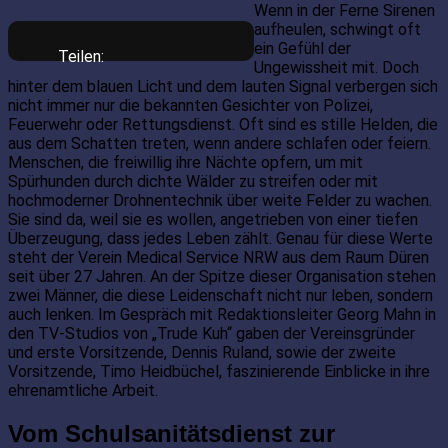
Wenn in der Ferne Sirenen
aufheulen, schwingt oft
ein Gefühl der
Teilen:
Ungewissheit mit. Doch
hinter dem blauen Licht und dem lauten Signal verbergen sich
nicht immer nur die bekannten Gesichter von Polizei,
Feuerwehr oder Rettungsdienst. Oft sind es stille Helden, die
aus dem Schatten treten, wenn andere schlafen oder feiern.
Menschen, die freiwillig ihre Nächte opfern, um mit
Spürhunden durch dichte Wälder zu streifen oder mit
hochmoderner Drohnentechnik über weite Felder zu wachen.
Sie sind da, weil sie es wollen, angetrieben von einer tiefen
Überzeugung, dass jedes Leben zählt. Genau für diese Werte
steht der Verein Medical Service NRW aus dem Raum Düren
seit über 27 Jahren. An der Spitze dieser Organisation stehen
zwei Männer, die diese Leidenschaft nicht nur leben, sondern
auch lenken. Im Gespräch mit Redaktionsleiter Georg Mahn in
den TV-Studios von „Trude Kuh“ gaben der Vereinsgründer
und erste Vorsitzende, Dennis Ruland, sowie der zweite
Vorsitzende, Timo Heidbüchel, faszinierende Einblicke in ihre
ehrenamtliche Arbeit.
Vom Schulsanitätsdienst zur