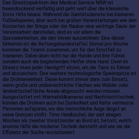
Das Einsatzspektrum des Medical Service NRW ist
beeindruckend vielfältig und geht weit über die klassische
Erste Hilfe hinaus. Während die Sanitätsdienste bei kleineren
Fußballspielen, aber auch bei großen Veranstaltungen wie den
Konzerten der Brings oder der Räuber eine wichtige Säule der
Vereinsarbeit darstellen, sind es vor allem die
Spezialeinheiten, die den Verein auszeichnen. Eine dieser
Einheiten ist die Rettungshundestaffel. Einmal pro Woche
kommen die Teams zusammen, um für den Ernstfall zu
trainieren. Dabei üben nicht nur die Hunde und ihre Führer,
sondern auch die begleitenden Helfer ohne Hund. Denn im
Einsatz muss jeder Handgriff sitzen, um die Tiere zu führen
und abzusichern. Eine weitere technologische Speerspitze ist
die Drohneneinheit. Diese kommt immer dann zum Einsatz,
wenn große und unübersichtliche Flächen wie Wälder oder
landwirtschaftliche Areale abgesucht werden müssen.
Ausgestattet mit Wärmebildkameras und Nachtsichttechnik,
können die Drohnen auch bei Dunkelheit und Kälte vermisste
Personen aufspüren, wo das menschliche Auge längst an
seine Grenzen stößt. Timo Heidbüchel, der seit einigen
Wochen als zweiter Vorsitzender an Bord ist, betont, welch
enorme Hilfe die moderne Technik darstellt und wie sie die
Effizienz der Suche revolutioniert.