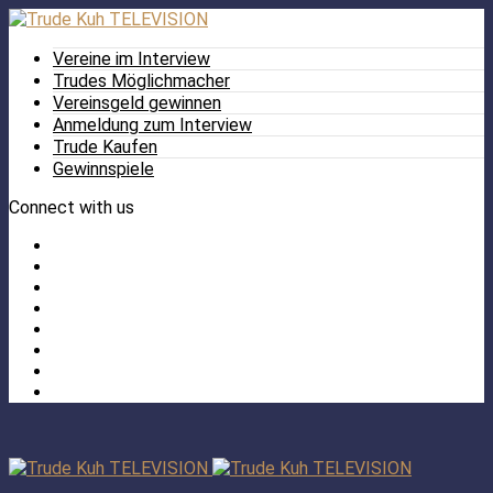
Vereine im Interview
Trudes Möglichmacher
Vereinsgeld gewinnen
Anmeldung zum Interview
Trude Kaufen
Gewinnspiele
Connect with us
Facebook
Twitter
/
Pinterest
X
Instagram
TikTok
YouTube
LinkedIn
Tumblr
Facebook
TikTok
Instagram
YouTube