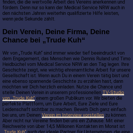
finden, die die wertvolle Arbeit des Vereins anerkennen und
fördern. Denn nur so kann der Medical Service NRW auch in
den nächsten Jahren weiterhin qualifizierte Hilfe leisten,
wenn jede Sekunde zählt.
Dein Verein, Deine Firma, Deine
Chance bei „Trude Kuh“
Wir von „Trude Kuh“ sind immer wieder tief beeindruckt von
dem Engagement, das Menschen wie Dennis Ruland und Timo
Heidbüchel vom Medical Service NRW an den Tag legen. Ihre
Geschichte zeigt, wie wichtig ehrenamtliche Arbeit für unsere
Gesellschaft ist. Wenn auch Du in einem Verein tätig bist und
eine ebenso spannende Geschichte zu erzählen hast, dann
möchten wir Dich herzlich einladen. Nutze die Chance und
stelle Deinen Verein in unserem professionellen
TV-Studio
von „Trude Kuh“
einem großen Publikum vor. Wir bieten die
perfekte Plattform, um Eure Arbeit, Eure Ziele und Eure
Leidenschaft sichtbar zu machen. Bewirb Dich ganz einfach
bei uns, um Deinen
Verein im Interview vorstellen
zu können.
Aber nicht nur Vereine finden bei uns ein Zuhause. Mit einer
Reichweite von über 14,5 Millionen Kontakten im Monat ist
„Trude Kuh“
auch der ideale Partner für Unternehmen, die eine