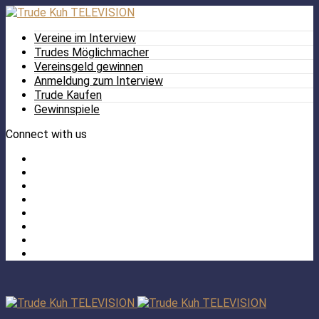
Vereine im Interview
Trudes Möglichmacher
Vereinsgeld gewinnen
Anmeldung zum Interview
Trude Kaufen
Gewinnspiele
Connect with us
Facebook
Twitter
/
Pinterest
X
Instagram
TikTok
YouTube
LinkedIn
Tumblr
Facebook
TikTok
Instagram
YouTube