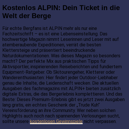
Kostenlos ALPIN: Dein Ticket in die
Welt der Berge
Für echte Bergfans ist ALPIN mehr als nur eine
Fachzeitschrift – es ist eine Lebenseinstellung. Das
hochwertige Magazin nimmt Leserinnen und Leser mit auf
atemberaubende Expeditionen, verrät die besten
Klettersteige und präsentiert beeindruckende
Naturdokumentationen. Was dieses Magazin so besonders
macht? Der perfekte Mix aus praktischen Tipps für
Aktivsportler, inspirierenden Reiseberichten und fundiertem
Equipment-Ratgeber. Ob Skitourengeher, Kletterer oder
Wanderenthusiasten: Hier findet jeder Outdoor-Liebhaber
genau die Inhalte, die Leidenschaft wecken. Die aktuellen
Ausgaben des fachmagazins mit ALPIN+ bieten zusätzlich
digitale Extras, die das Bergerlebnis komplettieren. Und das
Beste: Dieses Premium-Erlebnis gibt es jetzt zwei Ausgaben
lang gratis, ein echtes Geschenk der „Trude Kuh“
Vereinsförderung an ihre Community. Wer neben solchen
Highlights auch noch nach spannenden Verlosungen sucht,
sollte unsere
kostenlosen Gewinnspiele
nicht verpassen.