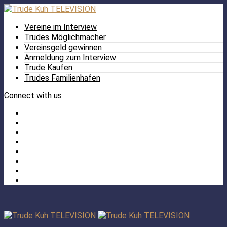
Vereine im Interview
Trudes Möglichmacher
Vereinsgeld gewinnen
Anmeldung zum Interview
Trude Kaufen
Trudes Familienhafen
Connect with us
Facebook
Twitter
/
Pinterest
X
Instagram
TikTok
YouTube
LinkedIn
Tumblr
Facebook
TikTok
Instagram
YouTube