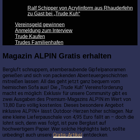
Ralf Schipper von Acrylinform aus Rhauderfehn
zu Gast bei „Trude Kuh“
Vereinsgeld gewinnen
Anmeldung zum Interview
Trude Kaufen
Trudes Familienhafen
Magazin ALPIN Gratis erhalten
Bergluft schnuppern, atemberaubende Gipfelpanoramen
genießen und sich von packenden Abenteuergeschichten
mitreißen lassen: All das geht jetzt ganz bequem vom
heimischen Sofa aus! Die „Trude Kuh“ Vereinsförderung
macht es möglich: Exklusiv für unsere Community gibt es
zwei Ausgaben des Premium-Magazins ALPIN im Wert von
13,80 Euro völlig kostenlos. Dieses besondere Angebot
inklusive ALPIN+ lässt Outdoor-Herzen höher schlagen. Nur
eine kleine Lieferpauschale von 4,95 Euro fällt an – doch die
lohnt sich, denn was folgt, ist pure Berglust auf
hochwertigem Papier. Wer solche Highlights liebt, sollte
unbedingt auch unsere
Gratis-Artikel
entdecken.