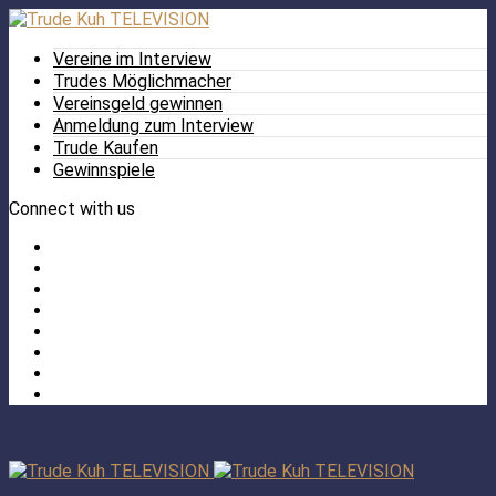
Vereine im Interview
Trudes Möglichmacher
Vereinsgeld gewinnen
Anmeldung zum Interview
Trude Kaufen
Gewinnspiele
Connect with us
Facebook
Twitter
/
Pinterest
X
Instagram
TikTok
YouTube
LinkedIn
Tumblr
Facebook
TikTok
Instagram
YouTube