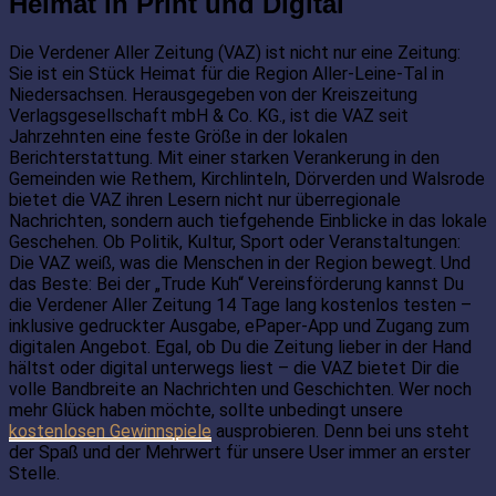
Heimat in Print und Digital
Die Verdener Aller Zeitung (VAZ) ist nicht nur eine Zeitung:
Sie ist ein Stück Heimat für die Region Aller-Leine-Tal in
Niedersachsen. Herausgegeben von der Kreiszeitung
Verlagsgesellschaft mbH & Co. KG., ist die VAZ seit
Jahrzehnten eine feste Größe in der lokalen
Berichterstattung. Mit einer starken Verankerung in den
Gemeinden wie Rethem, Kirchlinteln, Dörverden und Walsrode
bietet die VAZ ihren Lesern nicht nur überregionale
Nachrichten, sondern auch tiefgehende Einblicke in das lokale
Geschehen. Ob Politik, Kultur, Sport oder Veranstaltungen:
Die VAZ weiß, was die Menschen in der Region bewegt. Und
das Beste: Bei der „Trude Kuh“ Vereinsförderung kannst Du
die Verdener Aller Zeitung 14 Tage lang kostenlos testen –
inklusive gedruckter Ausgabe, ePaper-App und Zugang zum
digitalen Angebot. Egal, ob Du die Zeitung lieber in der Hand
hältst oder digital unterwegs liest – die VAZ bietet Dir die
volle Bandbreite an Nachrichten und Geschichten. Wer noch
mehr Glück haben möchte, sollte unbedingt unsere
kostenlosen Gewinnspiele
ausprobieren. Denn bei uns steht
der Spaß und der Mehrwert für unsere User immer an erster
Stelle.