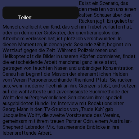
Es ist ein Szenario, das
den meisten von uns einen
kalten Schauer über den
Teilen:
Rücken jagt: Ein geliebter
Mensch, vielleicht ein Kind, das sich im Trubel verlaufen hat,
oder ein dementer Großvater, der orientierungslos das
Altenheim verlassen hat, ist plötzlich verschwunden. In
diesen Momenten, in denen jede Sekunde zählt, beginnt ein
Wettlauf gegen die Zeit. Während Polizeisirenen und
Helikopter oft die Bilder in unseren Köpfen dominieren, findet
die entscheidende Arbeit manchmal ganz leise statt,
getragen von feuchten Nasen und unbändiger Konzentration.
Genau hier beginnt die Mission der ehrenamtlichen Helden
vom Verein Personensuchhunde Rheinland-Pfalz. Sie rücken
aus, wenn moderne Technik an ihre Grenzen stößt, und setzen
auf die wohl älteste und zuverlässigste Suchmethode der
Welt: den außergewöhnlichen Geruchssinn ihrer speziell
ausgebildeten Hunde. Im Interview mit Redaktionsleiter
Georg Mahn in den TV-Studios von „Trude Kuh“ gab
Jacqueline Wolff, die zweite Vorsitzende des Vereins,
gemeinsam mit ihrem treuen Partner Odin, einem Australian-
Shepherd-Labrador-Mix, faszinierende Einblicke in ihre
lebensrettende Arbeit.