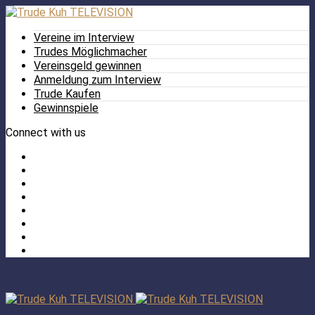
Vereine im Interview
Trudes Möglichmacher
Vereinsgeld gewinnen
Anmeldung zum Interview
Trude Kaufen
Gewinnspiele
Connect with us
Facebook
Twitter
/
Pinterest
X
Instagram
TikTok
YouTube
LinkedIn
Tumblr
Facebook
TikTok
Instagram
YouTube