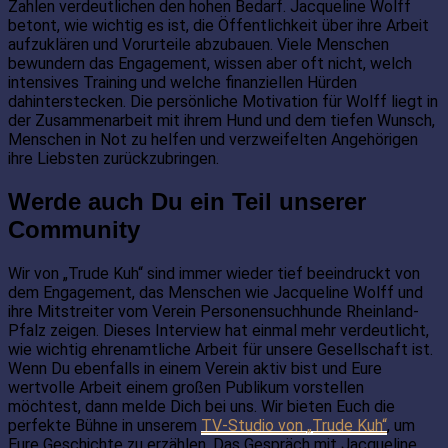
Zahlen verdeutlichen den hohen Bedarf. Jacqueline Wolff
betont, wie wichtig es ist, die Öffentlichkeit über ihre Arbeit
aufzuklären und Vorurteile abzubauen. Viele Menschen
bewundern das Engagement, wissen aber oft nicht, welch
intensives Training und welche finanziellen Hürden
dahinterstecken. Die persönliche Motivation für Wolff liegt in
der Zusammenarbeit mit ihrem Hund und dem tiefen Wunsch,
Menschen in Not zu helfen und verzweifelten Angehörigen
ihre Liebsten zurückzubringen.
Werde auch Du ein Teil unserer
Community
Wir von „Trude Kuh“ sind immer wieder tief beeindruckt von
dem Engagement, das Menschen wie Jacqueline Wolff und
ihre Mitstreiter vom Verein Personensuchhunde Rheinland-
Pfalz zeigen. Dieses Interview hat einmal mehr verdeutlicht,
wie wichtig ehrenamtliche Arbeit für unsere Gesellschaft ist.
Wenn Du ebenfalls in einem Verein aktiv bist und Eure
wertvolle Arbeit einem großen Publikum vorstellen
möchtest, dann melde Dich bei uns. Wir bieten Euch die
perfekte Bühne in unserem
TV-Studio von „Trude Kuh“
, um
Eure Geschichte zu erzählen. Das Gespräch mit Jacqueline