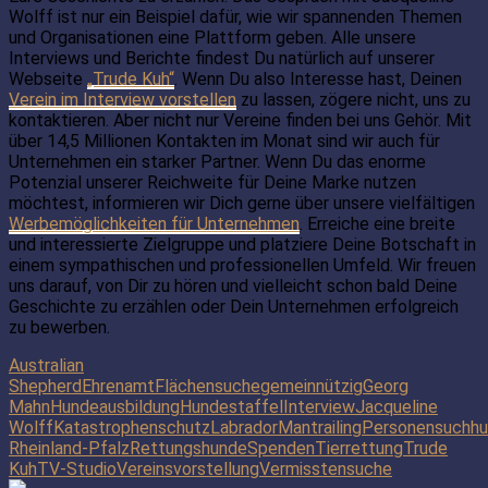
Wolff ist nur ein Beispiel dafür, wie wir spannenden Themen
und Organisationen eine Plattform geben. Alle unsere
Interviews und Berichte findest Du natürlich auf unserer
Webseite
„Trude Kuh“
. Wenn Du also Interesse hast, Deinen
Verein im Interview vorstellen
zu lassen, zögere nicht, uns zu
kontaktieren. Aber nicht nur Vereine finden bei uns Gehör. Mit
über 14,5 Millionen Kontakten im Monat sind wir auch für
Unternehmen ein starker Partner. Wenn Du das enorme
Potenzial unserer Reichweite für Deine Marke nutzen
möchtest, informieren wir Dich gerne über unsere vielfältigen
Werbemöglichkeiten für Unternehmen
. Erreiche eine breite
und interessierte Zielgruppe und platziere Deine Botschaft in
einem sympathischen und professionellen Umfeld. Wir freuen
uns darauf, von Dir zu hören und vielleicht schon bald Deine
Geschichte zu erzählen oder Dein Unternehmen erfolgreich
zu bewerben.
Australian
Shepherd
Ehrenamt
Flächensuche
gemeinnützig
Georg
Mahn
Hundeausbildung
Hundestaffel
Interview
Jacqueline
Wolff
Katastrophenschutz
Labrador
Mantrailing
Personensuchh
Rheinland-Pfalz
Rettungshunde
Spenden
Tierrettung
Trude
Kuh
TV-Studio
Vereinsvorstellung
Vermisstensuche