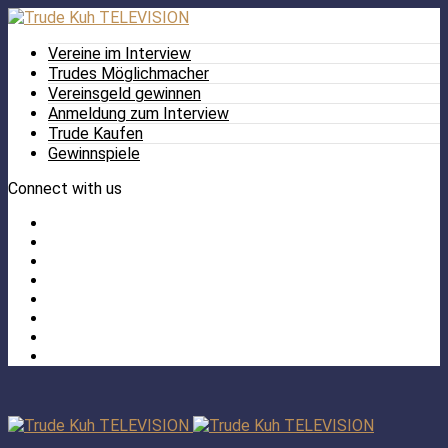
Vereine im Interview
Trudes Möglichmacher
Vereinsgeld gewinnen
Anmeldung zum Interview
Trude Kaufen
Gewinnspiele
Connect with us
Facebook
Twitter
/
Pinterest
X
Instagram
TikTok
YouTube
LinkedIn
Tumblr
Facebook
TikTok
Instagram
YouTube