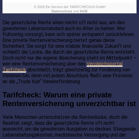
Die gesetzliche Rente allein reicht oft nicht aus, um den
gewohnten Lebensstandard auch im Alter zu halten. Wer
frühzeitig vorsorgt, kann sich später entspannt zurücklehnen.
Eine private Rentenversicherung bietet genau diese
Sicherheit: Sie sorgt für eine stabile finanzielle Zukunft und
schließt die Lücke, die durch die gesetzliche Rente entsteht.
Doch nicht nur die eigene Absicherung steht im Mittelpunkt –
wer eine Rentenversicherung über das
Vergleichsportal
Tarifcheck
abschließt, trägt gleichzeitig zur Förderung von
Vereinen bei, denn mit jedem Abschluss fließt eine Provision
an die „Trude Kuh“ Vereinsförderung.
Tarifcheck: Warum eine private
Rentenversicherung unverzichtbar ist
Viele Menschen unterschätzen die Rentenlücke, doch die
Realität zeigt, dass die gesetzliche Rente oft nicht
ausreicht, um die gewohnten Ausgaben zu decken. Steigende
Lebenshaltungskosten, medizinische Versorgung und der