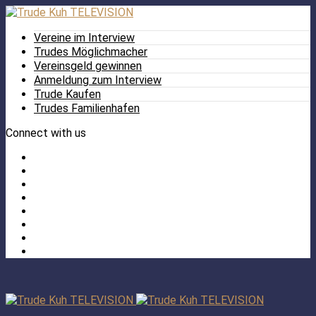
Vereine im Interview
Trudes Möglichmacher
Vereinsgeld gewinnen
Anmeldung zum Interview
Trude Kaufen
Trudes Familienhafen
Connect with us
Facebook
Twitter
/
Pinterest
X
Instagram
TikTok
YouTube
LinkedIn
Tumblr
Facebook
TikTok
Instagram
YouTube