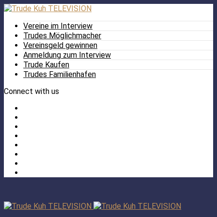
Vereine im Interview
Trudes Möglichmacher
Vereinsgeld gewinnen
Anmeldung zum Interview
Trude Kaufen
Trudes Familienhafen
Connect with us
Facebook
Twitter
/
Pinterest
X
Instagram
TikTok
YouTube
LinkedIn
Tumblr
Facebook
TikTok
Instagram
YouTube