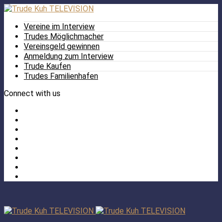
Vereine im Interview
Trudes Möglichmacher
Vereinsgeld gewinnen
Anmeldung zum Interview
Trude Kaufen
Trudes Familienhafen
Connect with us
Facebook
Twitter
/
Pinterest
X
Instagram
TikTok
YouTube
LinkedIn
Tumblr
Facebook
TikTok
Instagram
YouTube