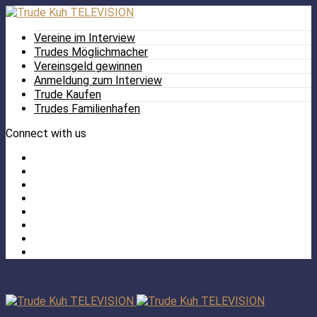
Vereine im Interview
Trudes Möglichmacher
Vereinsgeld gewinnen
Anmeldung zum Interview
Trude Kaufen
Trudes Familienhafen
Connect with us
Facebook
Twitter
/
Pinterest
X
Instagram
TikTok
YouTube
LinkedIn
Tumblr
Facebook
TikTok
Instagram
YouTube