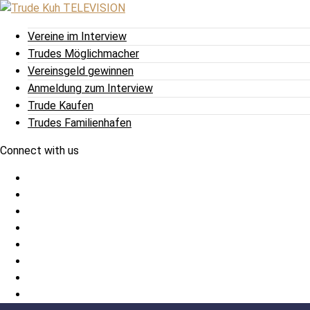
Vereine im Interview
Trudes Möglichmacher
Vereinsgeld gewinnen
Anmeldung zum Interview
Trude Kaufen
Trudes Familienhafen
Connect with us
Facebook
Twitter
/
Pinterest
X
Instagram
TikTok
YouTube
LinkedIn
Tumblr