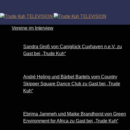
Facebook
TikTok
Instagram
YouTube
Vereine im Interview
Sandra Groß von Caniglück Cuxhaven n.e.V. zu
Gast bei „Trude Kuh“
André Heling und Bärbel Bartels vom Country
Skipper Square Dance Club zu Gast bei „Trude
Kuh“
Ebrima Jammeh und Maike Brandhorst von Green
Environment for Africa zu Gast bei „Trude Kuh“