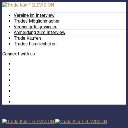
Vereine im Interview
Trudes Möglichmacher
Vereinsgeld gewinnen
Anmeldung zum Interview
Trude Kaufen
Trudes Familienhafen
Connect with us
Facebook
Twitter
/
Pinterest
X
Instagram
TikTok
YouTube
LinkedIn
Tumblr
Facebook
TikTok
Instagram
YouTube