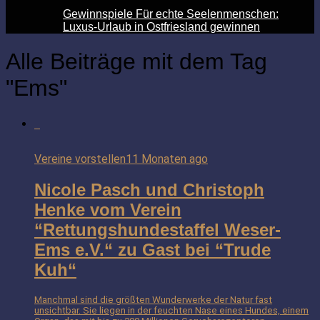
Gewinnspiele Für echte Seelenmenschen:
Luxus-Urlaub in Ostfriesland gewinnen
Alle Beiträge mit dem Tag
"Ems"
Vereine vorstellen
11 Monaten ago
Nicole Pasch und Christoph
Henke vom Verein
“Rettungshundestaffel Weser-
Ems e.V.“ zu Gast bei “Trude
Kuh“
Manchmal sind die größten Wunderwerke der Natur fast
unsichtbar. Sie liegen in der feuchten Nase eines Hundes, einem