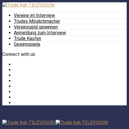
Vereine im Interview
Trudes Möglichmacher
Vereinsgeld gewinnen
Anmeldung zum Interview
Trude Kaufen
Gewinnspiele
Connect with us
Facebook
Twitter
/
Pinterest
X
Instagram
TikTok
YouTube
LinkedIn
Tumblr
Facebook
TikTok
Instagram
YouTube