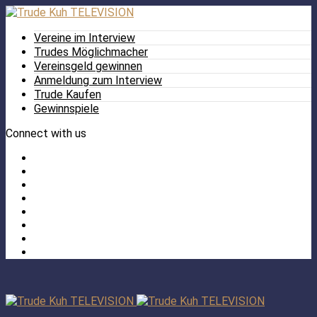
Vereine im Interview
Trudes Möglichmacher
Vereinsgeld gewinnen
Anmeldung zum Interview
Trude Kaufen
Gewinnspiele
Connect with us
Facebook
Twitter
/
Pinterest
X
Instagram
TikTok
YouTube
LinkedIn
Tumblr
Facebook
TikTok
Instagram
YouTube