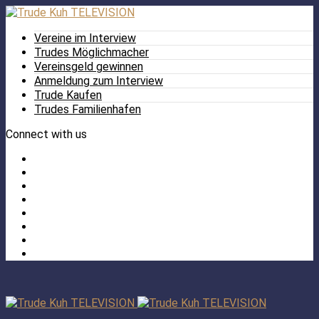
Vereine im Interview
Trudes Möglichmacher
Vereinsgeld gewinnen
Anmeldung zum Interview
Trude Kaufen
Trudes Familienhafen
Connect with us
Facebook
Twitter
/
Pinterest
X
Instagram
TikTok
YouTube
LinkedIn
Tumblr
Facebook
TikTok
Instagram
YouTube