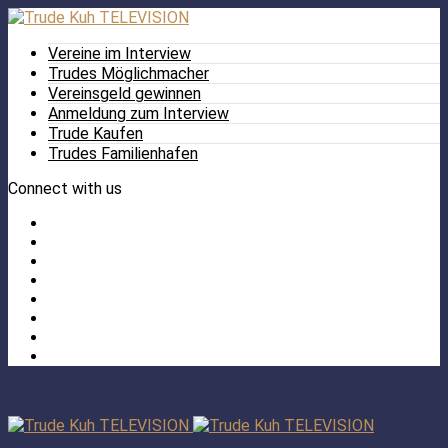
Vereine im Interview
Trudes Möglichmacher
Vereinsgeld gewinnen
Anmeldung zum Interview
Trude Kaufen
Trudes Familienhafen
Connect with us
Facebook
Twitter
/
Pinterest
X
Instagram
TikTok
YouTube
LinkedIn
Tumblr
Facebook
TikTok
Instagram
YouTube