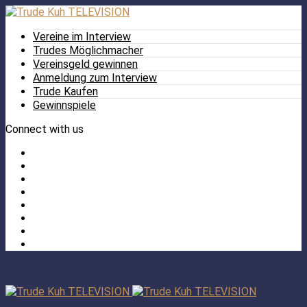
Vereine im Interview
Trudes Möglichmacher
Vereinsgeld gewinnen
Anmeldung zum Interview
Trude Kaufen
Gewinnspiele
Connect with us
Facebook
Twitter
/
Pinterest
X
Instagram
TikTok
YouTube
LinkedIn
Tumblr
Facebook
TikTok
Instagram
YouTube