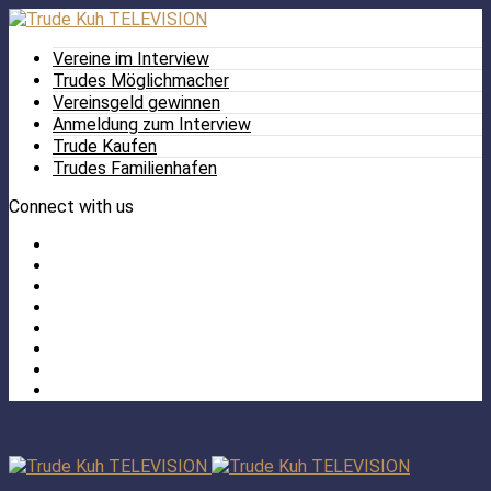
Vereine im Interview
Trudes Möglichmacher
Vereinsgeld gewinnen
Anmeldung zum Interview
Trude Kaufen
Trudes Familienhafen
Connect with us
Facebook
Twitter
/
Pinterest
X
Instagram
TikTok
YouTube
LinkedIn
Tumblr
Facebook
TikTok
Instagram
YouTube