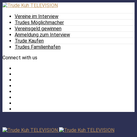
Vereine im Interview
Trudes Möglichmacher
Vereinsgeld gewinnen
Anmeldung zum Interview
Trude Kaufen
Trudes Familienhafen
Connect with us
Facebook
Twitter
/
Pinterest
X
Instagram
TikTok
YouTube
LinkedIn
Tumblr
Facebook
TikTok
Instagram
YouTube