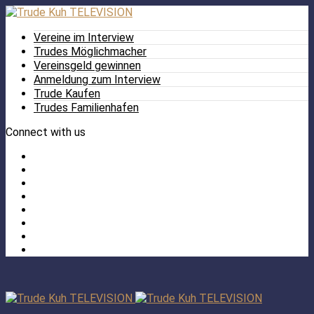
Vereine im Interview
Trudes Möglichmacher
Vereinsgeld gewinnen
Anmeldung zum Interview
Trude Kaufen
Trudes Familienhafen
Connect with us
Facebook
Twitter
/
Pinterest
X
Instagram
TikTok
YouTube
LinkedIn
Tumblr
Facebook
TikTok
Instagram
YouTube