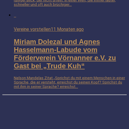
ruhiger Blick, der nicht urteilt. In einer Welt, die immer lauter,
schneller und oft auch brüchiger...
Vereine vorstellen
11 Monaten ago
Miriam Dolezal und Agnes
Hasselmann-Labude vom
Förderverein Vörnanner e.V. zu
Gast bei „Trude Kuh“
Nelson Mandelas Zitat „Sprichst du mit einem Menschen in einer
Sprache, die er versteht, erreichst du seinen Kopf? Sprichst du
mit ihm in seiner Sprache? erreichst...