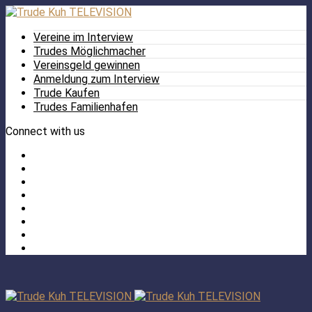
Vereine im Interview
Trudes Möglichmacher
Vereinsgeld gewinnen
Anmeldung zum Interview
Trude Kaufen
Trudes Familienhafen
Connect with us
Facebook
Twitter
/
Pinterest
X
Instagram
TikTok
YouTube
LinkedIn
Tumblr
Facebook
TikTok
Instagram
YouTube